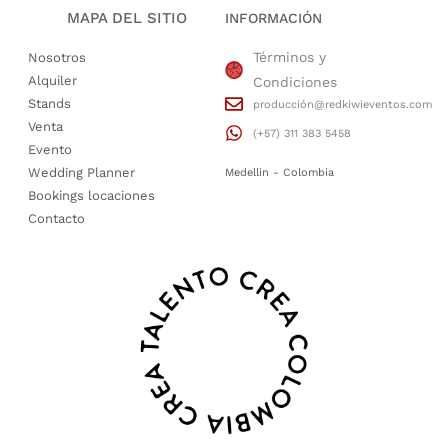
MAPA DEL SITIO
INFORMACIÓN
Términos y
Nosotros
Alquiler
Condiciones
Stands
producción@redkiwieventos.com
Venta
(+57) 311 383 5458
Evento
Wedding Planner
Medellin - Colombia
Bookings locaciones
Contacto