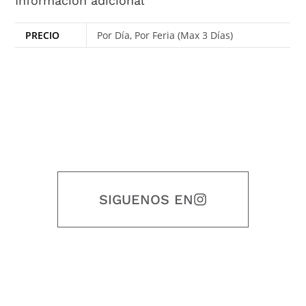
Información adicional
PRECIO
Por Día, Por Feria (Max 3 Días)
SIGUENOS EN
Nuestro objetivo es que cada servicio refleje nuestros valores
honestidad, puntualidad, calidad, responsabilidad, creatividad, trabajo
en equipo, sostenibilidad y crecimiento.