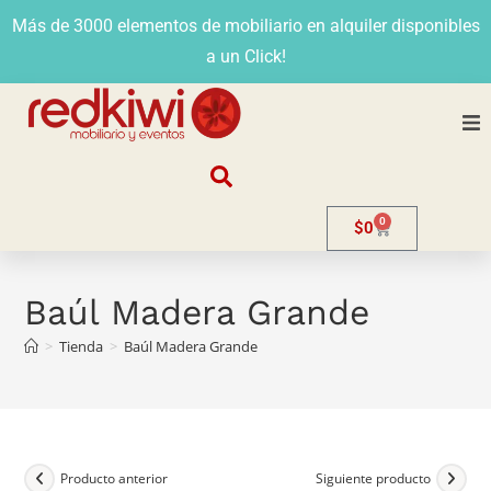
Más de 3000 elementos de mobiliario en alquiler disponibles
a un Click!
Nosotros
0
$
0
Alquiler
Stands
Baúl Madera Grande
>
Tienda
>
Baúl Madera Grande
Venta
Evento
Contacto
Producto anterior
Siguiente producto