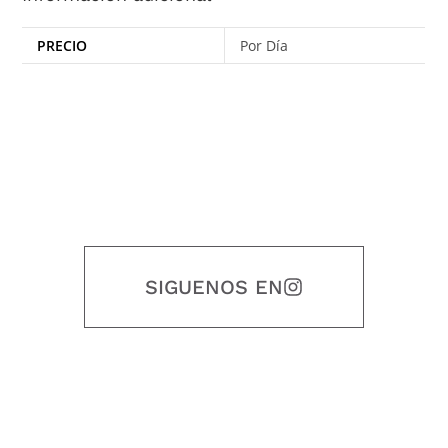
PRECIO
Por Día
SIGUENOS EN
Nuestro objetivo es que cada servicio refleje nuestros valores
honestidad, puntualidad, calidad, responsabilidad, creatividad, trabajo
en equipo, sostenibilidad y crecimiento.