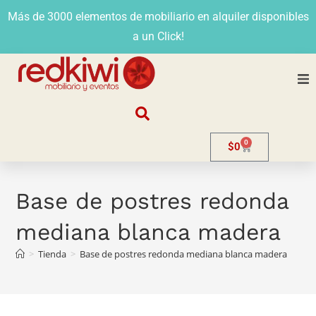
Más de 3000 elementos de mobiliario en alquiler disponibles
a un Click!
Nosotros
0
$
0
Alquiler
Stands
Base de postres redonda
mediana blanca madera
Venta
>
Tienda
>
Base de postres redonda mediana blanca madera
Evento
Contacto