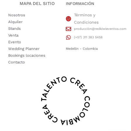
MAPA DEL SITIO
INFORMACIÓN
Términos y
Nosotros
Alquiler
Condiciones
Stands
producción@redkiwieventos.com
Venta
(+57) 311 383 5458
Evento
Wedding Planner
Medellin - Colombia
Bookings locaciones
Contacto