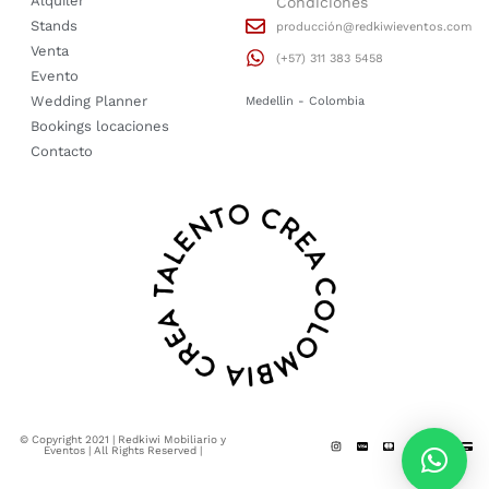
Alquiler
Condiciones
Stands
producción@redkiwieventos.com
Venta
(+57) 311 383 5458
Evento
Wedding Planner
Medellin - Colombia
Bookings locaciones
Contacto
© Copyright 2021 | Redkiwi Mobiliario y
Eventos | All Rights Reserved |