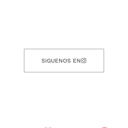
SIGUENOS EN
Nuestro objetivo es que cada servicio refleje nuestros valores
honestidad, puntualidad, calidad, responsabilidad, creatividad, trabajo
en equipo, sostenibilidad y crecimiento.