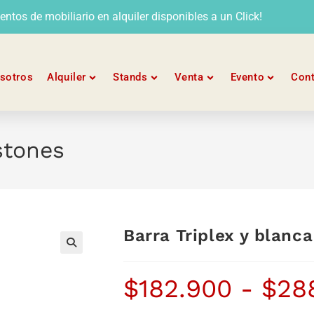
tos de mobiliario en alquiler disponibles a un Click!
sotros
Alquiler
Stands
Venta
Evento
Con
istones
Barra Triplex y blanca
$
182.900
-
$
28