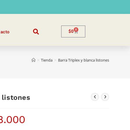
0
$
0
tacto
>
Tienda
>
Barra Triplex y blanca listones
 listones
8.000