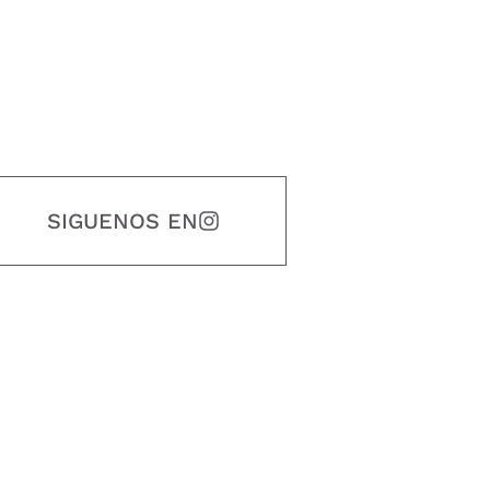
SIGUENOS EN
estidad, puntualidad, calidad, responsabilidad, creatividad, trabajo en equip