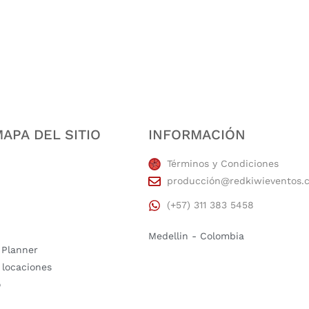
estidad, puntualidad, calidad, responsabilidad, creatividad, trabajo en equip
APA DEL SITIO
INFORMACIÓN
Términos y Condiciones
producción@redkiwieventos.
(+57) 311 383 5458
Medellin - Colombia
 Planner
 locaciones
o