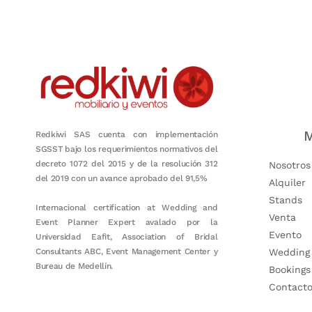
Nuestro objetivo es que cada servicio refleje nuestros valores hon
M
Redkiwi SAS cuenta con implementación
SGSST bajo los requerimientos normativos del
decreto 1072 del 2015 y de la resolución 312
Nosotros
del 2019 con un avance aprobado del 91,5%
Alquiler
Stands
Internacional certification at Wedding and
Venta
Event Planner Expert avalado por la
Evento
Universidad Eafit, Association of Bridal
Consultants ABC, Event Management Center y
Wedding
Bureau de Medellín.
Bookings
Contact