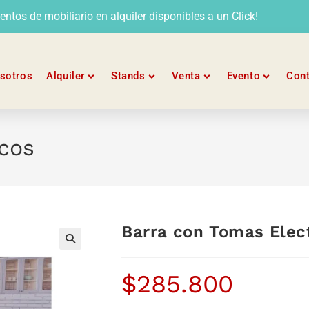
tos de mobiliario en alquiler disponibles a un Click!
sotros
Alquiler
Stands
Venta
Evento
Con
icos
Barra con Tomas Elec
$
285.800