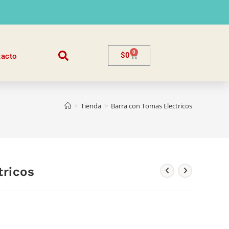
0
$
0
tacto
>
Tienda
>
Barra con Tomas Electricos
tricos