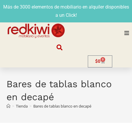
Más de 3000 elementos de mobiliario en alquiler disponibles
a un Click!
Nosotros
0
$
0
Alquiler
Stands
Bares de tablas blanco
en decapé
Venta
>
Tienda
>
Bares de tablas blanco en decapé
Evento
Contacto