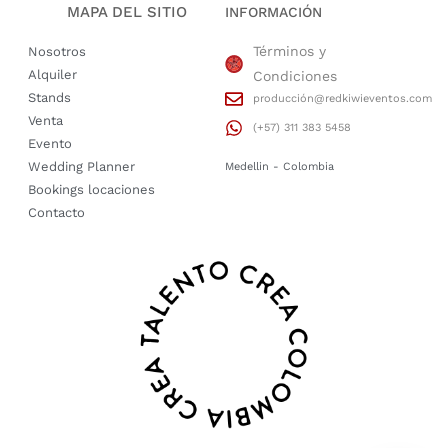
MAPA DEL SITIO
INFORMACIÓN
Términos y
Nosotros
Alquiler
Condiciones
Stands
producción@redkiwieventos.com
Venta
(+57) 311 383 5458
Evento
Wedding Planner
Medellin - Colombia
Bookings locaciones
Contacto