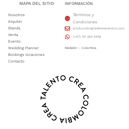
MAPA DEL SITIO
INFORMACIÓN
Términos y
Nosotros
Alquiler
Condiciones
Stands
producción@redkiwieventos.com
Venta
(+57) 311 383 5458
Evento
Wedding Planner
Medellin - Colombia
Bookings locaciones
Contacto