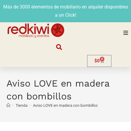
Más de 3000 elementos de mobiliario en alquiler disponibles
a un Click!
Nosotros
0
$
0
Alquiler
Stands
Aviso LOVE en madera
con bombillos
Venta
>
Tienda
>
Aviso LOVE en madera con bombillos
Evento
Contacto