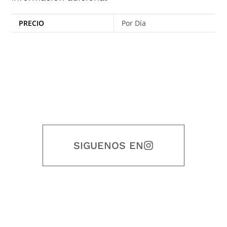
PRECIO
Por Día
SIGUENOS EN
Nuestro objetivo es que cada servicio refleje nuestros valores
honestidad, puntualidad, calidad, responsabilidad, creatividad, trabajo
en equipo, sostenibilidad y crecimiento.