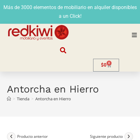
Más de 3000 elementos de mobiliario en alquiler disponibles
a un Click!
Nosotros
0
$
0
Alquiler
Stands
Antorcha en Hierro
>
Tienda
>
Antorcha en Hierro
Venta
Evento
Contacto
Producto anterior
Siguiente producto