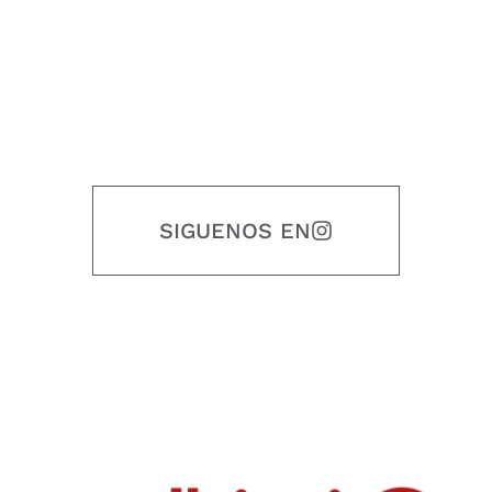
SIGUENOS EN
Nuestro objetivo es que cada servicio refleje nuestros valores
honestidad, puntualidad, calidad, responsabilidad, creatividad, trabajo
en equipo, sostenibilidad y crecimiento.