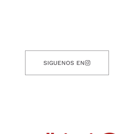
SIGUENOS EN
Nuestro objetivo es que cada servicio refleje nuestros valores
honestidad, puntualidad, calidad, responsabilidad, creatividad, trabajo
en equipo, sostenibilidad y crecimiento.