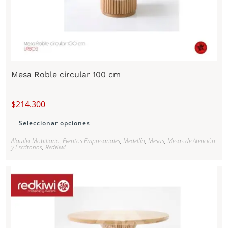
Mesa Roble circular 100 cm
$
214.300
Seleccionar opciones
Alquiler Mobiliario
,
Eventos Empresariales
,
Medellín
,
Mesas
,
Mesas de Atención
y Escritorios
,
RedKiwi