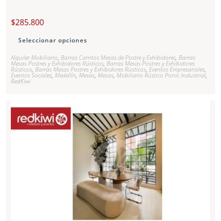
$
285.800
Seleccionar opciones
Alquiler Mobiliario
,
Barras Carritos Mesas de Postre y Exhibidores
,
Barras
Mesas Postres y Exhibidores Rústicos
,
Barras Mesas Postres y Exhibidores
Rústicos
,
Barras Mesas Postres y Exhibidores Rústicos
,
Eventos Empresariales
,
Eventos Sociales
,
Medellín
,
Mesas
,
Mesas
,
Mobiliario Rústico Picnic Industrial
,
RedKiwi