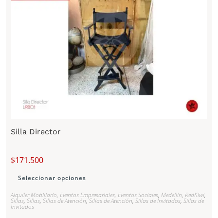
Silla Director
$
171.500
Seleccionar opciones
Alquiler Mobiliario
,
Eventos Empresariales
,
Eventos Sociales
,
Medellín
,
RedKiwi
,
Sillas
,
Sillas
,
Sillas de Atención
,
Sillas de Atención
,
Sillas de Invitados
,
Sillas de
Invitados