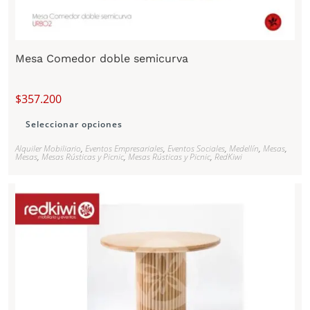
Mesa Comedor doble semicurva
$
357.200
Seleccionar opciones
Alquiler Mobiliario
,
Eventos Empresariales
,
Eventos Sociales
,
Medellín
,
Mesas
,
Mesas
,
Mesas Rústicas y Picnic
,
Mesas Rústicas y Picnic
,
RedKiwi