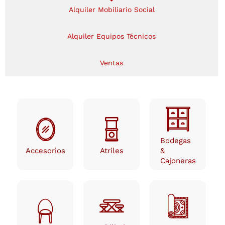
Alquiler Mobiliario Social
Alquiler Mobiliario Social
Alquiler Equipos Técnicos
Ventas
Bodegas
Accesorios
Atriles
&
Cajoneras
Bodegas
Accesorios
Atriles
&
Cajoneras
Mobiliario
Tapetes
Sillas
Rústico
& Pisos