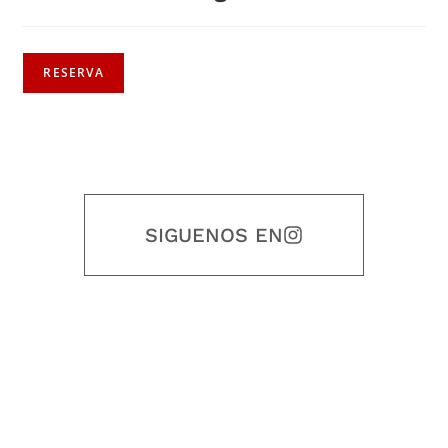
RESERVA
SIGUENOS EN
Nuestro objetivo es que cada servicio refleje nuestros valores
honestidad, puntualidad, calidad, responsabilidad, creatividad, trabajo
en equipo, sostenibilidad y crecimiento.