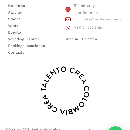
Términos y
Nosotros
Alquiler
Condiciones
Stands
producción@redkiwieventos.com
Venta
(+57) 311 383 5458
Evento
Wedding Planner
Medellin - Colombia
Bookings locaciones
Contacto
© Copyright 2021 | Redkiwi Mobiliario y