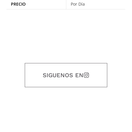
PRECIO
Por Día
SIGUENOS EN
Nuestro objetivo es que cada servicio refleje nuestros valores
honestidad, puntualidad, calidad, responsabilidad, creatividad, trabajo
en equipo, sostenibilidad y crecimiento.