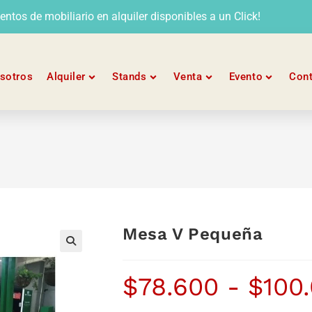
tos de mobiliario en alquiler disponibles a un Click!
sotros
Alquiler
Stands
Venta
Evento
Con
Mesa V Pequeña
$
78.600
-
$
100