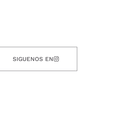
SIGUENOS EN
estidad, puntualidad, calidad, responsabilidad, creatividad, trabajo en equip