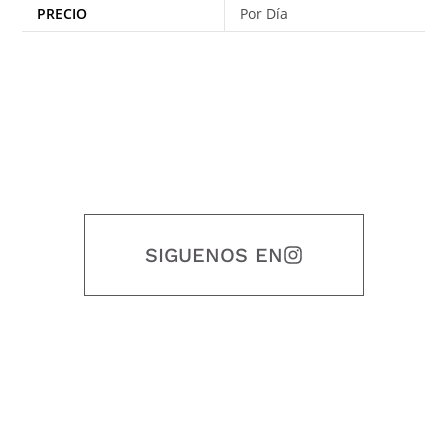
PRECIO
Por Día
SIGUENOS EN
Nuestro objetivo es que cada servicio refleje nuestros valores
honestidad, puntualidad, calidad, responsabilidad, creatividad, trabajo
en equipo, sostenibilidad y crecimiento.