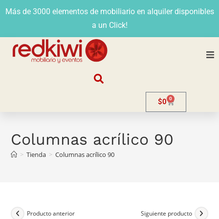
Más de 3000 elementos de mobiliario en alquiler disponibles
a un Click!
Nosotros
0
$
0
Alquiler
Stands
Columnas acrílico 90
>
Tienda
>
Columnas acrílico 90
Venta
Evento
Contacto
Producto anterior
Siguiente producto