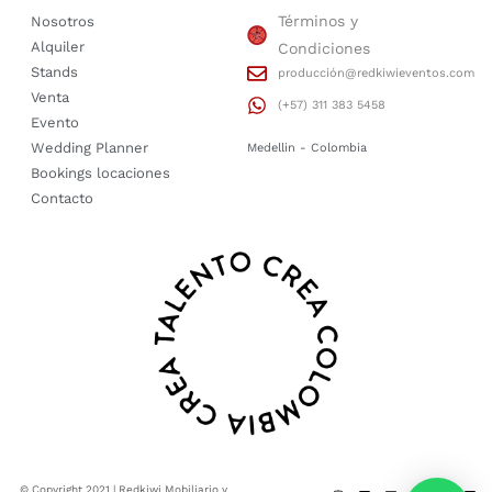
Términos y
Nosotros
Alquiler
Condiciones
Stands
producción@redkiwieventos.com
Venta
(+57) 311 383 5458
Evento
Wedding Planner
Medellin - Colombia
Bookings locaciones
Contacto
© Copyright 2021 | Redkiwi Mobiliario y