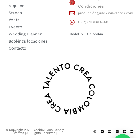
Alquiler
Condiciones
Stands
producción@redkiwieventos.com
Venta
(+57) 311 383 5458
Evento
Wedding Planner
Medellin - Colombia
Bookings locaciones
Contacto
© Copyright 2021 | Redkiwi Mobiliario y
Eventos | All Rights Reserved |