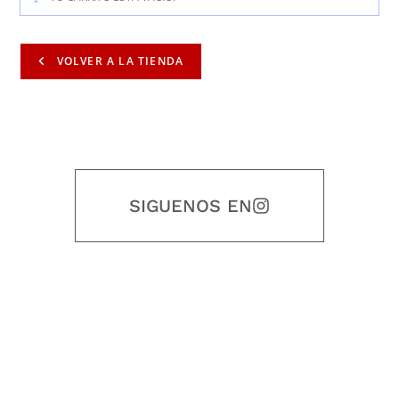
VOLVER A LA TIENDA
SIGUENOS EN
Nuestro objetivo es que cada servicio refleje nuestros valores
honestidad, puntualidad, calidad, responsabilidad, creatividad, trabajo
en equipo, sostenibilidad y crecimiento.