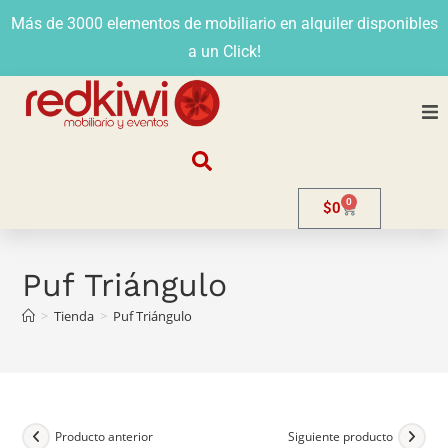
Más de 3000 elementos de mobiliario en alquiler disponibles
a un Click!
Nosotros
0
$
0
Alquiler
Stands
Puf Triángulo
>
Tienda
>
Puf Triángulo
Venta
Evento
Contacto
Producto anterior
Siguiente producto