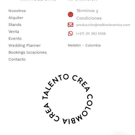
Términos y
Nosotros
Alquiler
Condiciones
Stands
producción@redkiwieventos.com
Venta
(+57) 311 383 5458
Evento
Wedding Planner
Medellin - Colombia
Bookings locaciones
Contacto