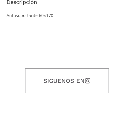
Descripción
Autosoportante 60×170
SIGUENOS EN
Nuestro objetivo es que cada servicio refleje nuestros valores
honestidad, puntualidad, calidad, responsabilidad, creatividad, trabajo
en equipo, sostenibilidad y crecimiento.