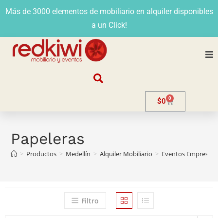
Más de 3000 elementos de mobiliario en alquiler disponibles
a un Click!
Nosotros
0
$
0
Alquiler
Stands
Papeleras
>
Productos
>
Medellín
>
Alquiler Mobiliario
>
Eventos Empresaria
Venta
Evento
Filtro
Contacto