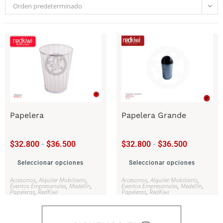
Orden predeterminado
Papelera
Papelera Grande
$
32.800
-
$
36.500
$
32.800
-
$
36.500
Seleccionar opciones
Seleccionar opciones
Accesorios
,
Alquiler Mobiliario
,
Accesorios
,
Alquiler Mobiliario
,
Eventos Empresariales
,
Medellín
,
Eventos Empresariales
,
Medellín
,
Papeleras
,
RedKiwi
Papeleras
,
RedKiwi