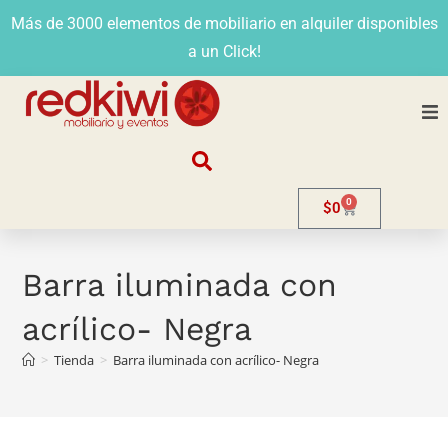
Más de 3000 elementos de mobiliario en alquiler disponibles
a un Click!
Nosotros
0
$
0
Alquiler
Stands
Barra iluminada con
acrílico- Negra
Venta
>
Tienda
>
Barra iluminada con acrílico- Negra
Evento
Contacto