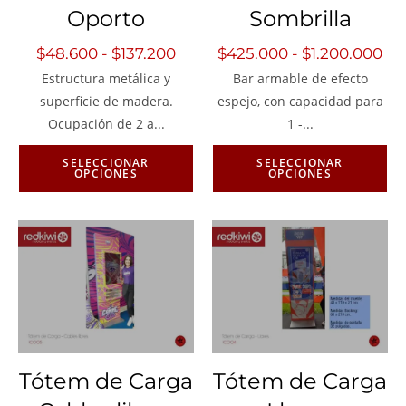
Oporto
Sombrilla
$
48.600
-
$
137.200
$
425.000
-
$
1.200.000
Estructura metálica y
Bar armable de efecto
superficie de madera.
espejo, con capacidad para
Ocupación de 2 a...
1 -...
SELECCIONAR
SELECCIONAR
OPCIONES
OPCIONES
Tótem de Carga
Tótem de Carga